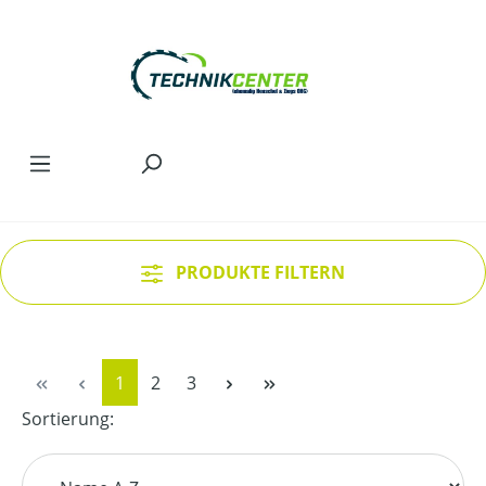
Zum Hauptinhalt springen
PRODUKTE FILTERN
Seite
Seite
Seite
1
2
3
Sortierung: