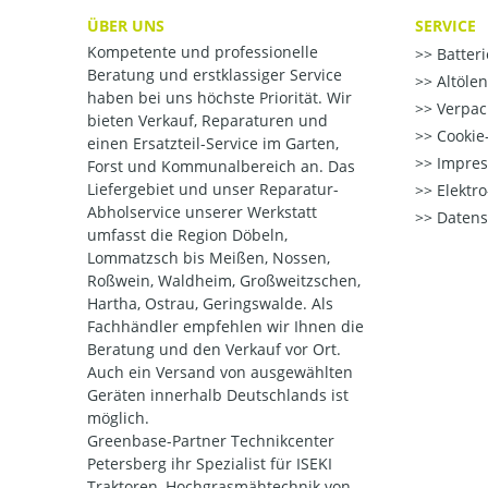
ÜBER UNS
SERVICE
Kompetente und professionelle
Batter
Beratung und erstklassiger Service
Altöle
haben bei uns höchste Priorität. Wir
Verpac
bieten Verkauf, Reparaturen und
Cookie-
einen Ersatzteil-Service im Garten,
Impre
Forst und Kommunalbereich an. Das
Liefergebiet und unser Reparatur-
Elektr
Abholservice unserer Werkstatt
Datens
umfasst die Region Döbeln,
Lommatzsch bis Meißen, Nossen,
Roßwein, Waldheim, Großweitzschen,
Hartha, Ostrau, Geringswalde. Als
Fachhändler empfehlen wir Ihnen die
Beratung und den Verkauf vor Ort.
Auch ein Versand von ausgewählten
Geräten innerhalb Deutschlands ist
möglich.
Greenbase-Partner Technikcenter
Petersberg ihr Spezialist für ISEKI
Traktoren, Hochgrasmähtechnik von