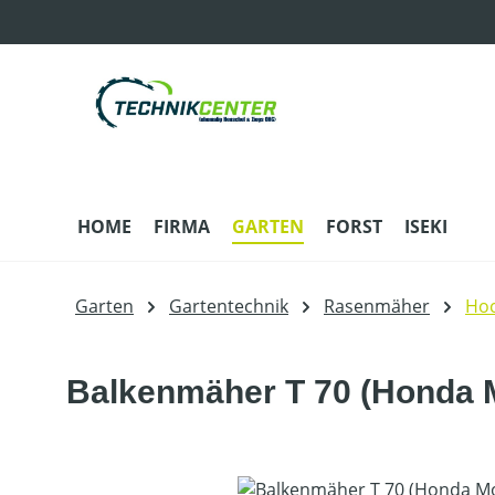
m Hauptinhalt springen
Zur Suche springen
Zur Hauptnavigation springen
HOME
FIRMA
GARTEN
FORST
ISEKI
Garten
Gartentechnik
Rasenmäher
Ho
Balkenmäher T 70 (Honda 
Bildergalerie überspringen