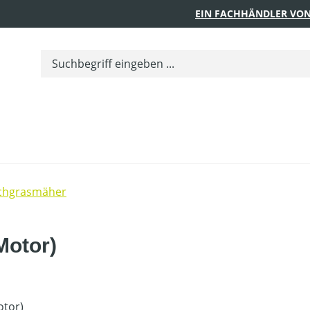
EIN FACHHÄNDLER VON
chgrasmäher
Motor)