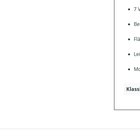
7 
Be
Fl
Le
Mo
Klass