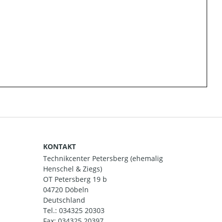
KONTAKT
Technikcenter Petersberg (ehemalig
Henschel & Ziegs)
OT Petersberg 19 b
04720 Döbeln
Deutschland
Tel.:
034325 20303
Fax: 034325 20397