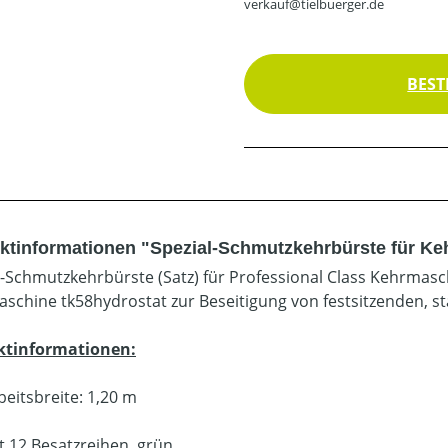
verkauf@tielbuerger.de
BEST
ktinformationen "Spezial-Schmutzkehrbürste für Keh
l-Schmutzkehrbürste (Satz) für Professional Class Kehrmasc
schine tk58hydrostat zur Beseitigung von festsitzenden, 
ktinformationen:
beitsbreite: 1,20 m
t 12 Besatzreihen, grün