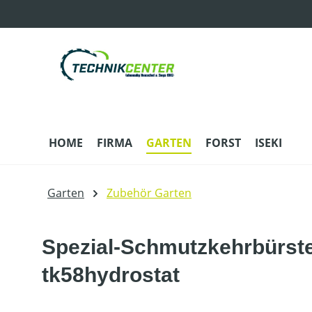
m Hauptinhalt springen
Zur Suche springen
Zur Hauptnavigation springen
HOME
FIRMA
GARTEN
FORST
ISEKI
Garten
Zubehör Garten
Spezial-Schmutzkehrbürste
tk58hydrostat