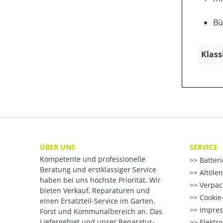
Bü
Klass
ÜBER UNS
SERVICE
Kompetente und professionelle
Batter
Beratung und erstklassiger Service
Altöle
haben bei uns höchste Priorität. Wir
Verpac
bieten Verkauf, Reparaturen und
Cookie-
einen Ersatzteil-Service im Garten,
Impre
Forst und Kommunalbereich an. Das
Liefergebiet und unser Reparatur-
Elektr