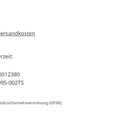
 Versandkosten
rzeit:
0012380
95-002TS
uktsicherheitsverordnung (GPSR):