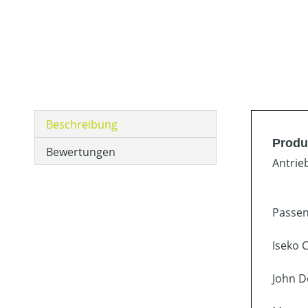
Beschreibung
Produk
Bewertungen
Antrie
Passen
Iseko 
John D