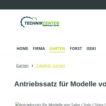
m Hauptinhalt springen
Zur Suche springen
Zur Hauptnavigation springen
HOME
FIRMA
GARTEN
FORST
ISEKI
Garten
Zubehör Garten
Antriebssatz für Modelle vo
Bildergalerie überspringen