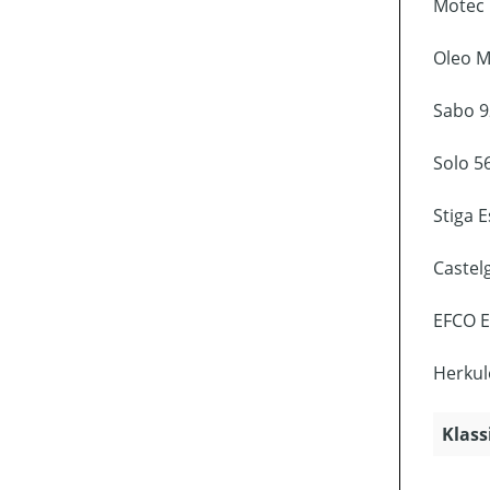
Motec 
Oleo M
Sabo 9
Solo 5
Stiga 
Castel
EFCO E
Herkul
Klass