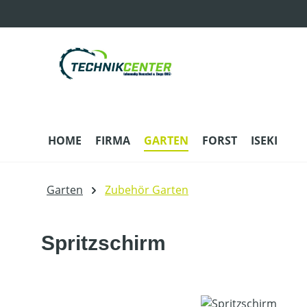
m Hauptinhalt springen
Zur Suche springen
Zur Hauptnavigation springen
HOME
FIRMA
GARTEN
FORST
ISEKI
Garten
Zubehör Garten
Spritzschirm
Bildergalerie überspringen