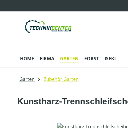
m Hauptinhalt springen
Zur Suche springen
Zur Hauptnavigation springen
HOME
FIRMA
GARTEN
FORST
ISEKI
Garten
Zubehör Garten
Kunstharz-Trennschleifsche
Bildergalerie überspringen