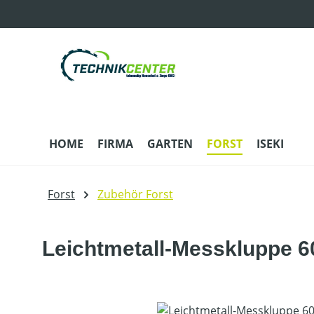
m Hauptinhalt springen
Zur Suche springen
Zur Hauptnavigation springen
HOME
FIRMA
GARTEN
FORST
ISEKI
Forst
Zubehör Forst
Leichtmetall-Messkluppe 
Bildergalerie überspringen