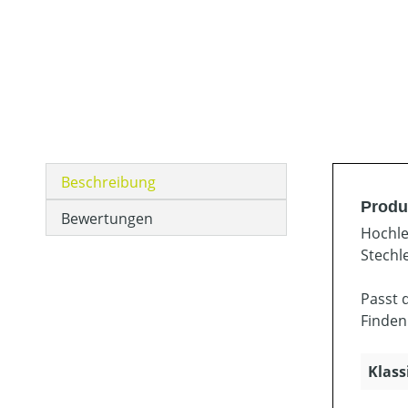
Beschreibung
Produ
Bewertungen
Hochle
Stechl
Passt 
Finden
Klass