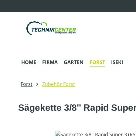
m Hauptinhalt springen
Zur Suche springen
Zur Hauptnavigation springen
HOME
FIRMA
GARTEN
FORST
ISEKI
Forst
Zubehör Forst
Sägekette 3/8'' Rapid Supe
Bildergalerie überspringen