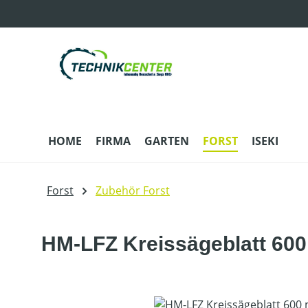
m Hauptinhalt springen
Zur Suche springen
Zur Hauptnavigation springen
HOME
FIRMA
GARTEN
FORST
ISEKI
Forst
Zubehör Forst
HM-LFZ Kreissägeblatt 60
Bildergalerie überspringen