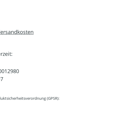
 Versandkosten
rzeit:
0012980
07
uktsicherheitsverordnung (GPSR):