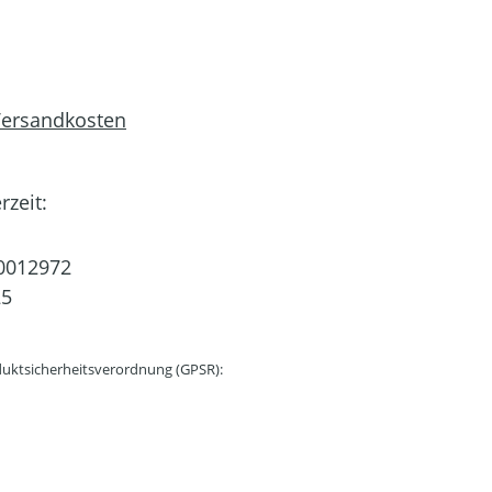
 Versandkosten
rzeit:
0012972
25
uktsicherheitsverordnung (GPSR):