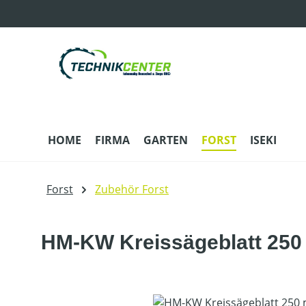
m Hauptinhalt springen
Zur Suche springen
Zur Hauptnavigation springen
HOME
FIRMA
GARTEN
FORST
ISEKI
Forst
Zubehör Forst
HM-KW Kreissägeblatt 25
Bildergalerie überspringen