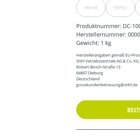
46/48
50/52
(DIESE OPTION IST ZUR
(DIESE O
Produktnummer:
DC-10
Herstellernummer:
0000
Gewicht:
1 kg
Herstellerangaben gemäß EU-Prod
Stihl Vetriebszentrale AG & Co. KG
Robert-Bosch-Straße 13
64807 Dieburg
Deutschland
grosskundenbetreuung@stihl.de
BEST