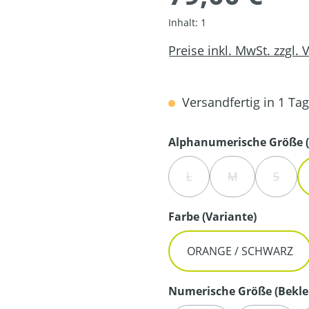
Inhalt:
1
Preise inkl. MwSt. zzgl.
Versandfertig in 1 Tag,
Alphanumerische Größe (
L
M
S
(DIESE OPTION IST ZURZE
(DIESE OPTION I
(DIESE
auswähl
Farbe (Variante)
ORANGE / SCHWARZ
Numerische Größe (Bekle