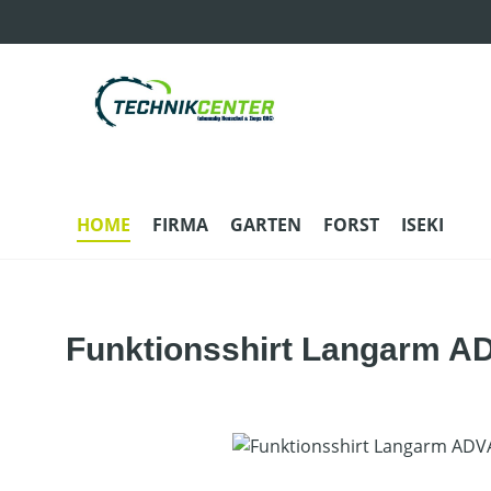
m Hauptinhalt springen
Zur Suche springen
Zur Hauptnavigation springen
HOME
FIRMA
GARTEN
FORST
ISEKI
Funktionsshirt Langarm 
Bildergalerie überspringen