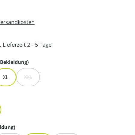
 Versandkosten
 Lieferzeit 2 - 5 Tage
auswählen
Bekleidung)
XL
XXL
IT NICHT VERFÜGBAR.)
ST ZURZEIT NICHT VERFÜGBAR.)
 OPTION IST ZURZEIT NICHT VERFÜGBAR.)
(DIESE OPTION IST ZURZEIT NICHT VERFÜGBAR.)
en
auswählen
idung)