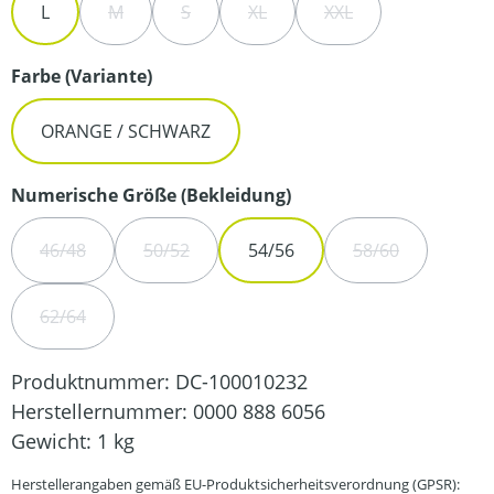
L
M
S
XL
XXL
(DIESE OPTION IST ZURZEIT NICHT VERFÜGBAR.)
(DIESE OPTION IST ZURZEIT NICHT VERFÜ
(DIESE OPTION IST ZURZEIT NIC
(DIESE OPTION IST Z
auswählen
Farbe (Variante)
ORANGE / SCHWARZ
auswählen
Numerische Größe (Bekleidung)
46/48
50/52
54/56
58/60
(DIESE OPTION IST ZURZEIT NICHT VERFÜGBAR.)
(DIESE OPTION IST ZURZEIT NICHT VERFÜGBA
(DIESE OPTION 
62/64
(DIESE OPTION IST ZURZEIT NICHT VERFÜGBAR.)
Produktnummer:
DC-100010232
Herstellernummer:
0000 888 6056
Gewicht:
1 kg
Herstellerangaben gemäß EU-Produktsicherheitsverordnung (GPSR):