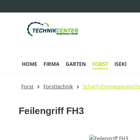
m Hauptinhalt springen
Zur Suche springen
Zur Hauptnavigation springen
HOME
FIRMA
GARTEN
FORST
ISEKI
Forst
Forsttechnik
Schärf-/Entnietgeräte/Fe
Feilengriff FH3
Bildergalerie überspringen